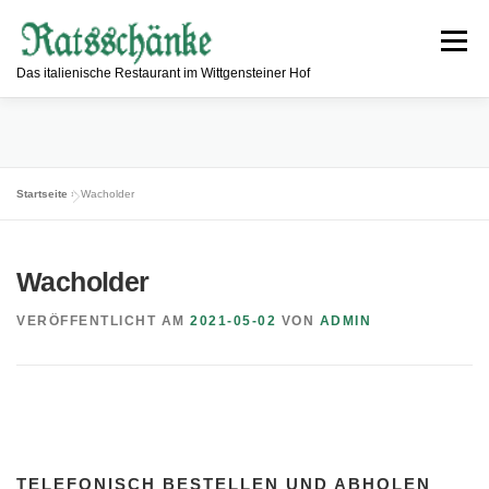
Zum
Inhalt
Menü
springen
Das italienische Restaurant im Wittgensteiner Hof
ESSEN & TRINKEN
RESTAURANT
Startseite
»
Wacholder
INFORMATIONEN
ÖFFNUNGSZEITEN
KONTAKT
Wacholder
VERÖFFENTLICHT AM
2021-05-02
VON
ADMIN
TELEFONISCH BESTELLEN UND ABHOLEN