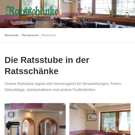
Zum
Inhalt
Menü
springen
Das italienische Restaurant im Wittgensteiner Hof
Startseite
»
Restaurant
»
Ratsstube
ESSEN & TRINKEN
RESTAURANT
Die Ratsstube in der
INFORMATIONEN
ÖFFNUNGSZEITEN
KONTAKT
Ratsschänke
Unsere Ratsstube eignet sich hervorragend für Versammlungen, Feiern,
Geburtstage, Jubiäumsfeiern und andere Festlichkeiten.