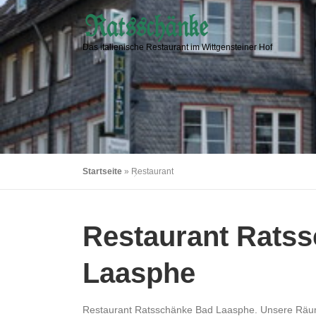
Zum
Inhalt
springen
Das italienische Restaurant im Wittgensteiner Hof
Startseite
»
Restaurant
Restaurant Ratss
Laasphe
Restaurant Ratsschänke Bad Laasphe. Unsere Räumlic