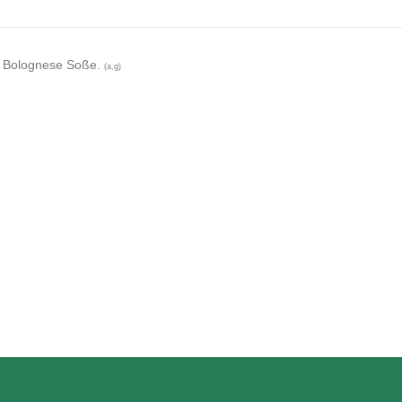
in Bolognese Soße.
(a,g)