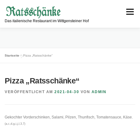
Zum
Inhalt
Menü
springen
Das italienische Restaurant im Wittgensteiner Hof
ESSEN & TRINKEN
RESTAURANT
Startseite
»
Pizza „Ratsschänke“
INFORMATIONEN
ÖFFNUNGSZEITEN
KONTAKT
Pizza „Ratsschänke“
VERÖFFENTLICHT AM
2021-04-30
VON
ADMIN
Gekochter Vorderschinken, Salami, Pilzen, Thunfisch, Tomatensauce, Käse.
(a,c,d,g,i,j,l,3,7)