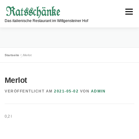
Zum
Inhalt
Menü
springen
Das italienische Restaurant im Wittgensteiner Hof
ESSEN & TRINKEN
RESTAURANT
Startseite
»
Merlot
INFORMATIONEN
ÖFFNUNGSZEITEN
KONTAKT
Merlot
VERÖFFENTLICHT AM
2021-05-02
VON
ADMIN
0,2 l