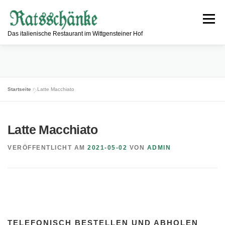
Zum
Inhalt
Menü
springen
Das italienische Restaurant im Wittgensteiner Hof
ESSEN & TRINKEN
RESTAURANT
Startseite
»
Latte Macchiato
INFORMATIONEN
ÖFFNUNGSZEITEN
KONTAKT
Latte Macchiato
VERÖFFENTLICHT AM
2021-05-02
VON
ADMIN
TELEFONISCH BESTELLEN UND ABHOLEN