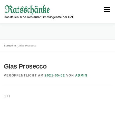
Zum
Inhalt
Menü
springen
Das italienische Restaurant im Wittgensteiner Hof
ESSEN & TRINKEN
RESTAURANT
Startseite
»
Glas Prosecco
INFORMATIONEN
ÖFFNUNGSZEITEN
KONTAKT
Glas Prosecco
VERÖFFENTLICHT AM
2021-05-02
VON
ADMIN
0,1 l