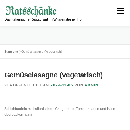
Zum
Inhalt
Menü
springen
Das italienische Restaurant im Wittgensteiner Hof
ESSEN & TRINKEN
RESTAURANT
Startseite
»
Gemüselasagne (Vegetarisch)
INFORMATIONEN
ÖFFNUNGSZEITEN
KONTAKT
Gemüselasagne (Vegetarisch)
VERÖFFENTLICHT AM
2024-11-05
VON
ADMIN
Schichtnudeln mit italienischem Grillgemüse, Tomatensauce und Käse
überbacken.
(9,c,g,i)