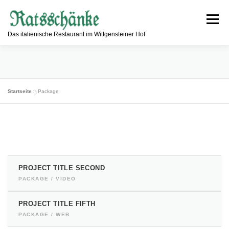
Zum
Inhalt
Menü
springen
Das italienische Restaurant im Wittgensteiner Hof
ESSEN & TRINKEN
RESTAURANT
Startseite
»
Package
INFORMATIONEN
ÖFFNUNGSZEITEN
KONTAKT
PROJECT TITLE SECOND
PACKAGE / VIDEO
PROJECT TITLE FIFTH
PACKAGE / WEB